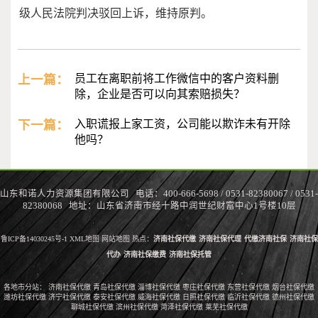
级人民法院判决驳回上诉，维持原判。
上一篇：
员工在离职前将工作微信中的客户资料删
除，企业是否可以向其索赔损失？
下一篇：
入职谎报上家工资，公司能以欺诈未有开除
他吗？
山东和诺人力资源集团有限公司 电话：400-666-5698 / 0531-82380067 / 0531-
82380068 地址：山东省济南市经十路中润世纪财富中心1号楼10层
鲁ICP备14030245号-1
XML地图
网站地图
热点：
济南社保代缴
济南社保代理
代缴济南社保
济南社保
代办
济南社保缴费
济南社保托管
各地市分站：
济南社保代缴
青岛社保代缴
淄博社保代缴
枣庄社保代缴
东营社保代缴
烟台社保代缴
潍坊社保代缴
济宁社保代缴
泰安社保代缴
威海社保代缴
日照社保代缴
临沂社保代缴
德州社保代缴
聊城社保代缴
滨州社保代缴
菏泽社保代缴
莱芜社保代缴